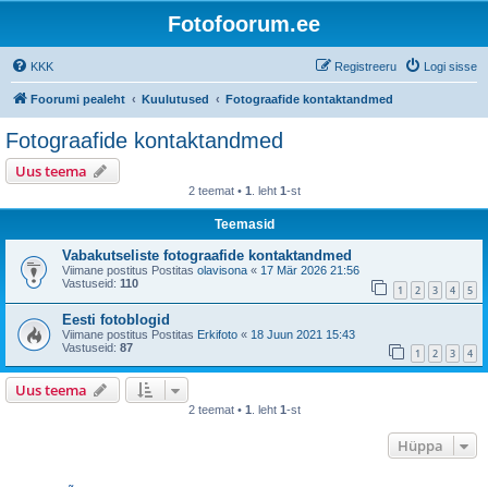
Fotofoorum.ee
KKK
Registreeru
Logi sisse
Foorumi pealeht
Kuulutused
Fotograafide kontaktandmed
Fotograafide kontaktandmed
Uus teema
2 teemat •
1
. leht
1
-st
Teemasid
Vabakutseliste fotograafide kontaktandmed
Viimane postitus Postitas
olavisona
«
17 Mär 2026 21:56
Vastuseid:
110
1
2
3
4
5
Eesti fotoblogid
Viimane postitus Postitas
Erkifoto
«
18 Juun 2021 15:43
Vastuseid:
87
1
2
3
4
Uus teema
2 teemat •
1
. leht
1
-st
Hüppa