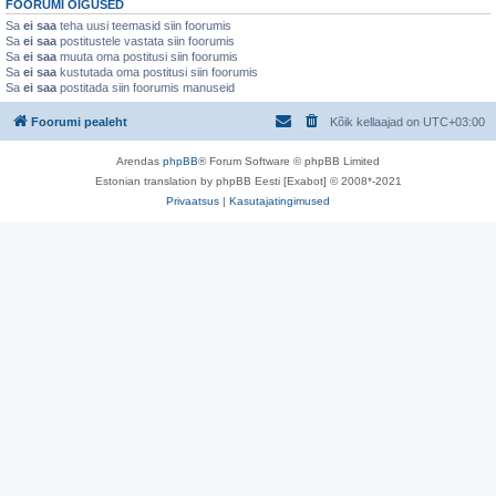
FOORUMI ÕIGUSED
Sa
ei saa
teha uusi teemasid siin foorumis
Sa
ei saa
postitustele vastata siin foorumis
Sa
ei saa
muuta oma postitusi siin foorumis
Sa
ei saa
kustutada oma postitusi siin foorumis
Sa
ei saa
postitada siin foorumis manuseid
Foorumi pealeht
Kõik kellaajad on
UTC+03:00
Arendas
phpBB
® Forum Software © phpBB Limited
Estonian translation by phpBB Eesti [Exabot] © 2008*-2021
Privaatsus
|
Kasutajatingimused