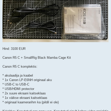
Hind: 3100 EUR
Canon R5 C + SmallRig Black Mamba Cage Kit
Canon R5 C komplektis:
* akulaadija ja kaabel
* 1x Canon LP-E6NH originaal aku
* USB-C to USB-C
* USB/HDMI protector
* 2x suure ekraani kaitseklaas
* 1x väikse ekraani kaitseklaas
* originaal kaamerarihm ka (pildil ei ole)