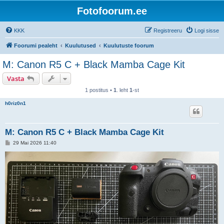
Fotofoorum.ee
KKK
Registreeru
Logi sisse
Foorumi pealeht
Kuulutused
Kuulutuste foorum
M: Canon R5 C + Black Mamba Cage Kit
Vasta
1 postitus •
1
. leht
1
-st
h0riz0n1
M: Canon R5 C + Black Mamba Cage Kit
P
29 Mai 2026 11:40
o
s
t
i
t
u
s