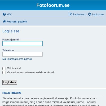
Fotofoorum.ee
KKK
Registreeru
Logi sisse
Foorumi pealeht
Logi sisse
Kasutajanimi:
Salasõna:
Ma unustasin oma parooli
Mäleta mind
Varja minu foorumilolekut sellel sessioonil
REGISTREERU
Sisselogimiseks pead olema registreeritud kasutaja. Konto loomine võtab
kõigest mõne minuti, ning annab sulle mitmeid võimalusi juurde. Foorumi
administraator võib anda registreeritud kasutajatele mitmeid olulisi õigusi ja