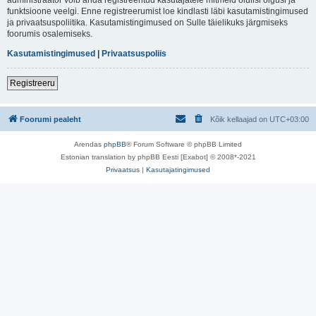
funktsioone veelgi. Enne registreerumist loe kindlasti läbi kasutamistingimused
ja privaatsuspoliitika. Kasutamistingimused on Sulle täielikuks järgmiseks
foorumis osalemiseks.
Kasutamistingimused
|
Privaatsuspoliis
Registreeru
Foorumi pealeht
Kõik kellaajad on
UTC+03:00
Arendas
phpBB
® Forum Software © phpBB Limited
Estonian translation by phpBB Eesti [Exabot] © 2008*-2021
Privaatsus
|
Kasutajatingimused