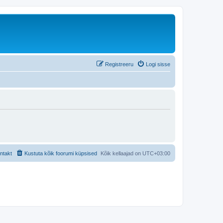
Registreeru
Logi sisse
ntakt
Kustuta kõik foorumi küpsised
Kõik kellaajad on
UTC+03:00