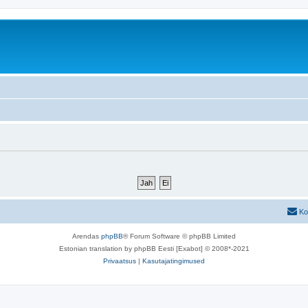
Ko
Arendas
phpBB
® Forum Software © phpBB Limited
Estonian translation by phpBB Eesti [Exabot] © 2008*-2021
Privaatsus
|
Kasutajatingimused